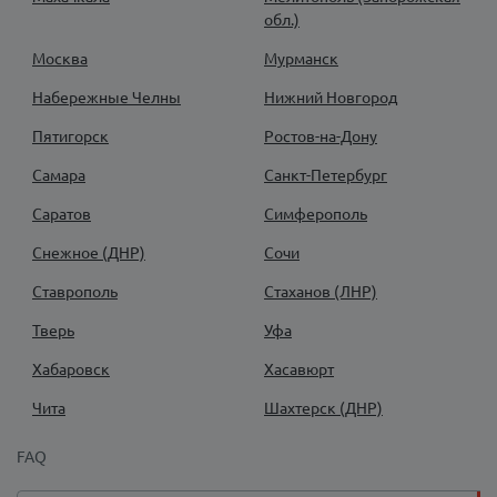
обл.)
Москва
Мурманск
Набережные Челны
Нижний Новгород
Пятигорск
Ростов-на-Дону
Самара
Санкт-Петербург
Саратов
Симферополь
Снежное (ДНР)
Сочи
Ставрополь
Стаханов (ЛНР)
Тверь
Уфа
Хабаровск
Хасавюрт
Чита
Шахтерск (ДНР)
FAQ