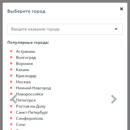
×
Выберите город
+7(812)767-20-27
Популярные города:
Астрахань
Волгоград
Сотрудники Компании в
Воронеж
г.Мариуполь (ДНР)
Казань
Краснодар
Москва
Сотрудники
Нижний Новгород
Новороссийск
Пятигорск
Ростов-на-Дону
Санкт-Петербург
Симферополь
Cотрудники "БСД" в
Сочи