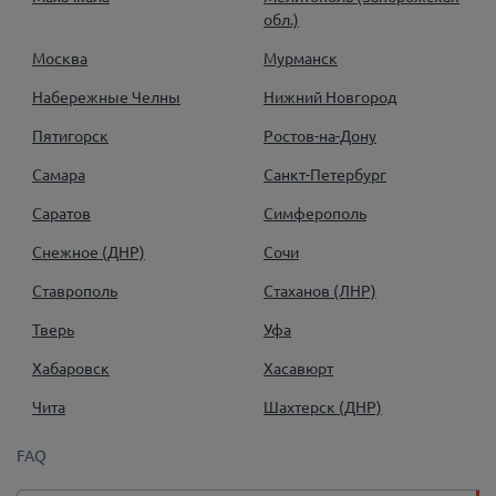
обл.)
Москва
Мурманск
Набережные Челны
Нижний Новгород
Пятигорск
Ростов-на-Дону
Самара
Санкт-Петербург
Саратов
Симферополь
Снежное (ДНР)
Сочи
Ставрополь
Стаханов (ЛНР)
Тверь
Уфа
Хабаровск
Хасавюрт
Чита
Шахтерск (ДНР)
FAQ