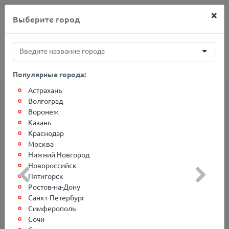
×
Выберите город
+7(812)767-20-27
Популярные города:
Астрахань
Волгоград
Сотрудники Компании в
Воронеж
г.Екатеринбург
Казань
Краснодар
Москва
Сотрудники
Нижний Новгород
Новороссийск
Пятигорск
Ростов-на-Дону
Санкт-Петербург
Симферополь
Cотрудники "БСД" в
Сочи