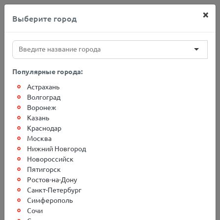
×
Выберите город
+7(812)767-20-27
Популярные города:
Астрахань
Главная
О компании
Отзывы
Волгоград
Воронеж
Казань
Отзывы
Краснодар
Москва
Нижний Новгород
Оставьте свой отзыв
Новороссийск
Пятигорск
Ростов-на-Дону
Санкт-Петербург
ФИО или
Симферополь
название
компании*
Сочи