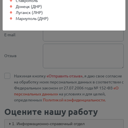
Ставрополь
Город
Донецк (ДНР)
Луганск (ЛНР)
Мариуполь (ДНР)
Телефон*
E-mail
Отзыв
Нажимая кнопку
«Отправить отзыв»
, я даю свое согласие
на обработку моих персональных данных в соответствии с
Федеральным законом от 27.07.2006 года № 152-ФЗ
«О
персональных данных»
на условиях и для целей,
определенных
Политикой конфиденциальности.
Оцените нашу работу
1. Информационно-справочный отдел