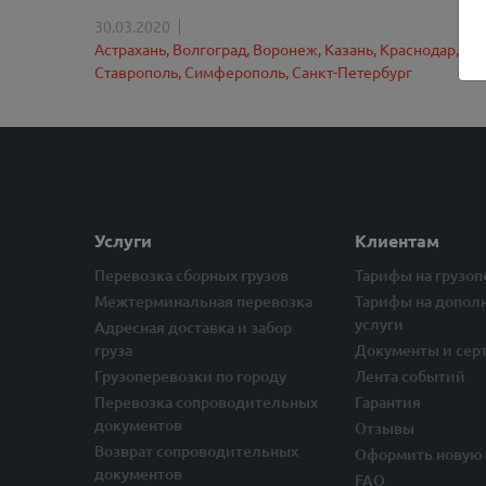
30.03.2020
Астрахань,
Волгоград,
Воронеж,
Казань,
Краснодар,
Мо
Ставрополь,
Симферополь,
Санкт-Петербург
Услуги
Клиентам
Перевозка сборных грузов
Тарифы на грузо
Межтерминальная перевозка
Тарифы на допол
услуги
Адресная доставка и забор
груза
Документы и сер
Грузоперевозки по городу
Лента событий
Перевозка сопроводительных
Гарантия
документов
Отзывы
Возврат сопроводительных
Оформить новую 
документов
FAQ