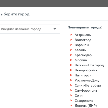
+7(812)767-20-27
Обратный звонок
Выберите город
О компании
Контакты
Популярные города:
Астрахань
Волгоград
Воронеж
Казань
Краснодар
Москва
 с 30.03. по 03.04.2020 г. в г
Нижний Новгород
Новороссийск
Пятигорск
, по адресу: г. Реутов, ул. Фабричная, 12, произошли
Ростов-на-Дону
Санкт-Петербург
м и выдача грузов будет производиться до 18-00.
Симферополь
Сочи
ефонам: 8-495-223-16-91, 8-800-550-11-12.
Ставрополь
Донецк (ДНР)