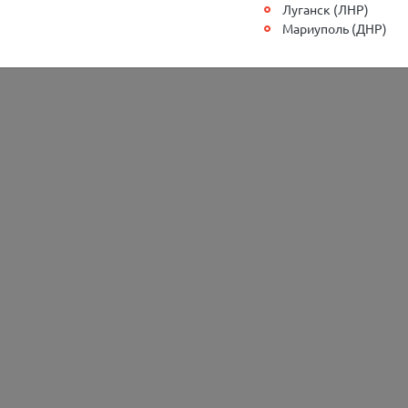
Луганск (ЛНР)
5)190-01-48
Мариуполь (ДНР)