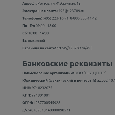
Адрес:
г. Реутов, ул. Фабричная, 12
Электронная почта:
495@123789.ru
Телефоны:
(495) 223-16-91, 8-800-550-11-12
Пн - Пт:
09:00 - 18:00
Сб:
10:00 - 14:00
Вс:
выходной
Страница на сайте:
https://123789.ru/495
Банковские реквизиты
Наименование организации:
ООО "БСД ЦЕНТР"
Юридический (фактический и почтовый) адрес:
107
ИНН:
9718232075
КПП:
771801001
ОГРН:
1237700545928
р/с:
40702810140000098571