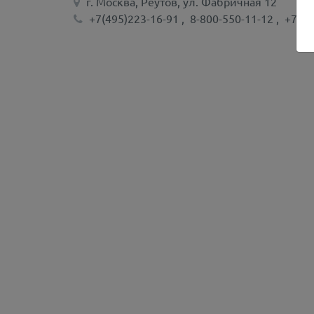
г. Москва, Реутов, ул. Фабричная 12
+7(495)223-16-91
,
8-800-550-11-12
,
+7(49