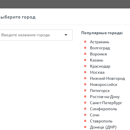
+7(812)767-20-27
Обратный звонок
Выберите город
О компании
Контакты
Популярные города:
Астрахань
Волгоград
Воронеж
Казань
Краснодар
Москва
сква
Нижний Новгород
Новороссийск
Пятигорск
Ростов-на-Дону
Санкт-Петербург
Симферополь
Сочи
и выдачи грузов "Москва -Восток"
Ставрополь
Донецк (ДНР)