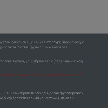
о всем регионам РФ: Санкт-Петербург, Воронежскую
др.области России. Грузы принимаются без
Москва, Реутов, ул. Фабричная 12 (первичный въезд
tps://forms.yandex.ru/u/694292d16d2d730021d4b97b
пании минимизировать расходы, делая грузоперевозки
тому что дорожит своими клиентами. С нами вы