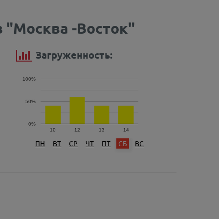
 "Москва -Восток"
Загруженность:
100%
50%
0%
10
12
13
14
ПН
ВТ
СР
ЧТ
ПТ
СБ
ВС