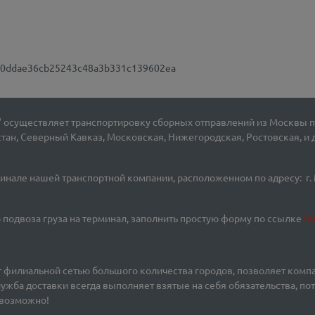
0ddae36cb25243c48a3b331c139602ea
" осуществляет транспортировку сборных отправлений из Москвы п
стан, Северный Кавказ, Московская, Нижегородская, Ростовская, и 
инале нашей транспортной компании, расположенном по адресу: г. 
 подвоза груза на терминал, заполнить простую форму по ссылке
ht
ат филиальной сетью большого количества городов, позволяет ком
ужба доставки всегда выполняет взятые на себя обязательства, по
о возможно!