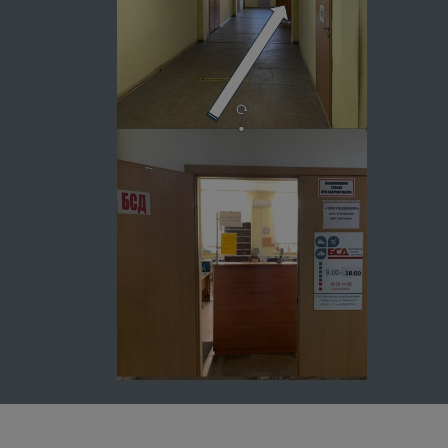
Бандероль
Город
м
3
до 0,01 м
до 2 кг
Астрахань
200
Благовещенск
-
Волгоград
150
Воронеж
400