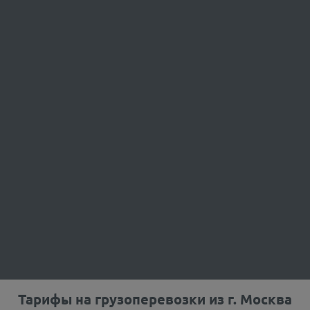
Тарифы на грузоперевозки из г.
Москва
Расчет стоимо
ин. стоимость ₽
мин. срок доставки
До 100 кг
До 500 кг
До 1000
3
3
До 0.5 м
До 2.5 м
До 5 м
18.2
18.1
18
650
3
4550
4525
4500
36
36
36
5500
17
8400
8400
8400
16
15.5
15.3
600
3
3990
3885
3833
12.8
12
11.8
400
1
3200
3000
2950