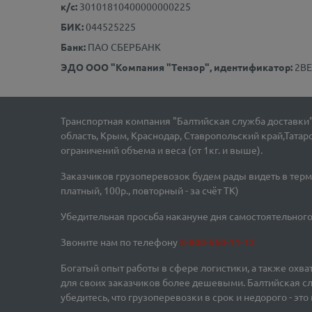
к/с:
30101810400000000225
БИК:
044525225
Банк:
ПАО СБЕРБАНК
ЭДО ООО "Компания "Тензор", идентификатор:
2BE
Транспортная компания "Балтийская служба доставки
область, Крым, Краснодар, Ставропольский край,Татар
ограничений объема и веса (от 1кг. и выше).
Заказчиков грузоперевозок будем рады видеть в терм
платный, 100р., повторный - за счёт ТК)
Убедительная просьба накануне дня самостоятельного
Звоните нам по телефону
8-800-550-11-12
Богатый опыт работы в сфере логистики, а также охв
для своих заказчиков более дешевыми. Балтийская сл
убедитесь, что грузоперевозки в срок и недорого - эт