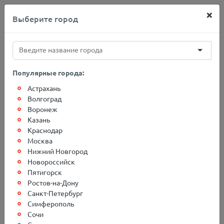
×
Выберите город
+7(812)767-20-27
Популярные города:
Астрахань
Главная
О компании
Новости
Волгоград
Воронеж
Казань
Новости
Краснодар
Москва
Нижний Новгород
Фильтровать по:
Новороссийск
Пятигорск
Ростов-на-Дону
Категории
Санкт-Петербург
Симферополь
Сочи