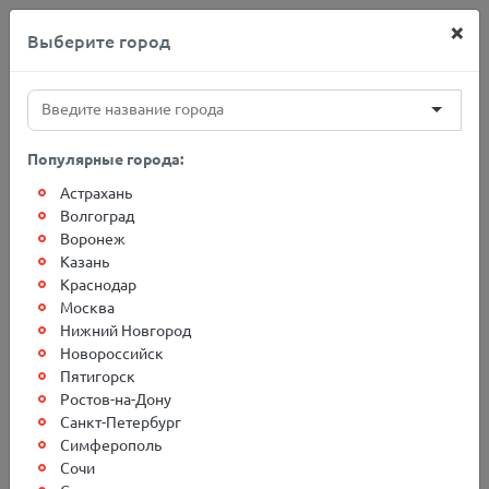
×
Выберите город
+7(812)767-20-27
Популярные города:
Астрахань
Главная
Адреса терминалов
Юнокоммунаровск
Волгоград
Воронеж
Казань
Грузоперевозки в г.
Краснодар
Москва
Юнокоммунаровск
Нижний Новгород
Новороссийск
Пятигорск
Ростов-на-Дону
Санкт-Петербург
Симферополь
Сочи