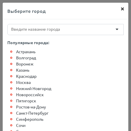
×
Выберите город
+7(812)767-20-27
Популярные города:
Астрахань
Главная
Адреса терминалов
Владивосток
Волгоград
Воронеж
Казань
Грузоперевозки в г.
Краснодар
Москва
Владивосток
Нижний Новгород
Новороссийск
Пятигорск
Ростов-на-Дону
Санкт-Петербург
Симферополь
Сочи