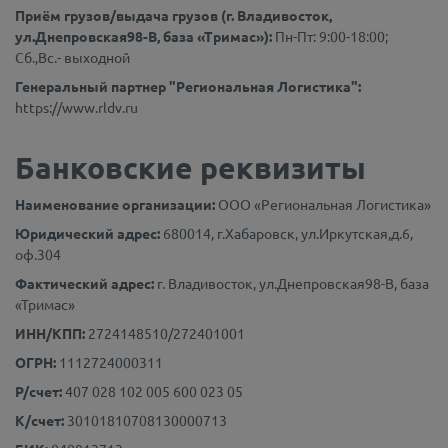
Приём грузов/выдача грузов (г. Владивосток,
ул.Днепровская98-В, база «Тримас»):
Пн-Пт: 9:00-18:00;
Сб.,Вс.- выходной
Генеральный партнер "Региональная Логистика":
https://www.rldv.ru
Банковские реквизиты
Наименование организации:
ООО «Региональная Логистика»
Юридический адрес:
680014, г.Хабаровск, ул.Иркутская,д.6,
оф.304
Фактический адрес:
г. Владивосток, ул.Днепровская98-В, база
«Тримас»
ИНН/КПП:
2724148510/272401001
ОГРН:
1112724000311
Р/счет:
407 028 102 005 600 023 05
К/счет:
30101810708130000713