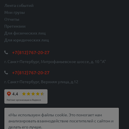
Лента событий
Мои грузы
Отчеты
Претензии
Для физических лиц
Для юридических лиц
+7(812)767-20-27
г. Санкт-Петербург, Митрофаньевское шоссе, д. 10 "A"
+7(812)767-20-27
г. Санкт-Петербург, Верхняя улица, д.12
© 2010-2026 Балтийская Служба Доставки
«Мы используем файлы cookie. Это помогает нам
Сайт защищен с помощью reCAPTCHA. Используя его, вы соглашаетесь с
анализировать взаимодействие посетителей с сайтом и
Политика конфиденциальности
и
Условия использования
.
делать его лучше.