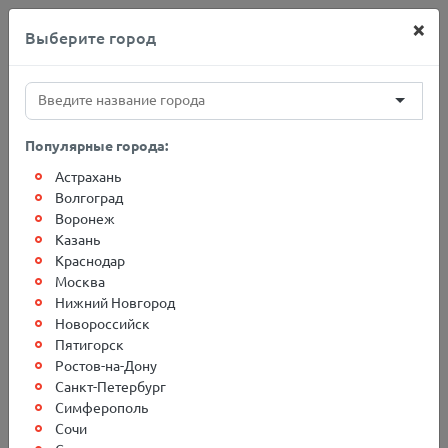
×
Выберите город
+7(812)767-20-27
Популярные города:
Астрахань
Главная
Адреса терминалов
Кореновск
Волгоград
Воронеж
Казань
Грузоперевозки в г.
Краснодар
Москва
Кореновск
Нижний Новгород
Новороссийск
Пятигорск
Ростов-на-Дону
Санкт-Петербург
Симферополь
Сочи