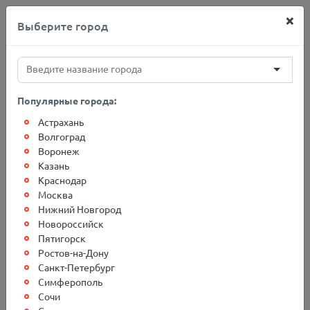
×
Выберите город
+7(812)767-20-27
Популярные города:
Астрахань
Главная
Адреса терминалов
Георгиевск
Волгоград
Воронеж
Казань
Грузоперевозки в г.
Краснодар
Москва
Георгиевск
Нижний Новгород
Новороссийск
Пятигорск
Ростов-на-Дону
Санкт-Петербург
Симферополь
Сочи