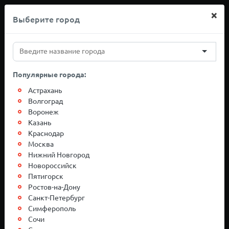
×
Выберите город
+7(812)767-20-27
Популярные города:
Грузоперевозки
Астрахань
Волгоград
Воронеж
Санкт-Петербург-
Казань
Краснодар
Ноябрьск
Москва
Нижний Новгород
Новороссийск
Пятигорск
Ростов-на-Дону
Санкт-Петербург
Симферополь
Сочи