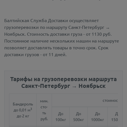
Балтийская Служба Доставки осуществляет
грузоперевозки по маршруту Санкт-Петербург →
Ноябрьск.
Стоимость доставки груза - от 1130 руб.
Постоянное наличие нескольких машин на маршруте
позволяет доставлять товары в точно срок. Срок
доставки грузов - от 11 дней.
Тарифы на грузоперевозки маршрута
Санкт-Петербург → Ноябрьск
стоимость за 
мин.
Бандероль
сто-
3
до 0,01 м
ть
До
До
До
До
до 2 кг
руб.
100кг
500кг
1000кг
1500кг