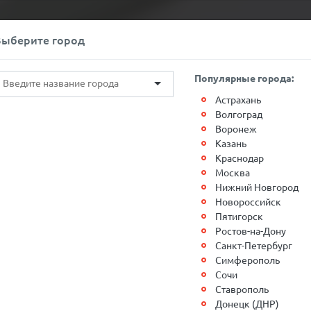
+7(812)767-20-27
Обратный звонок
Выберите город
О компании
Контакты
Популярные города:
Астрахань
Волгоград
Воронеж
Казань
Краснодар
и Санкт-
Москва
Нижний Новгород
Новороссийск
Пятигорск
реповец
Ростов-на-Дону
Санкт-Петербург
Симферополь
Сочи
Ставрополь
Донецк (ДНР)