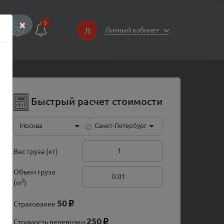
×
0
0
Л
Личный кабинет
Быстрый расчет стоимости
Москва
Санкт-Петербург
Вес груза (кг)
Объем груза
3
(м
)
50
Страхование
p
250
Стоимость перевозки
p