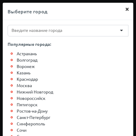
×
Выберите город
+7(812)767-20-27
Популярные города:
Грузоперевозки
Астрахань
Волгоград
Воронеж
Москва-Тюмень
Казань
Краснодар
Москва
Нижний Новгород
Новороссийск
Пятигорск
Ростов-на-Дону
Санкт-Петербург
Симферополь
Сочи