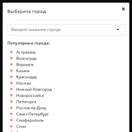
×
Выберите город
+7(812)767-20-27
Популярные города:
Грузоперевозки
Астрахань
Волгоград
Воронеж
Москва-
Казань
Краснодар
Нижневартовск
Москва
Нижний Новгород
Новороссийск
Пятигорск
Ростов-на-Дону
Санкт-Петербург
Симферополь
Сочи