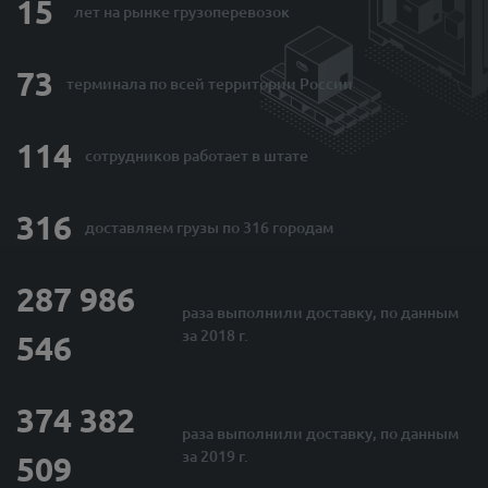
15
лет на рынке
грузоперевозок
73
терминала по
всей территории России
114
сотрудников
работает в штате
316
доставляем грузы
по 316 городам
287 986
раза выполнили
доставку, по данным
за 2018 г.
546
374 382
раза выполнили
доставку, по данным
за 2019 г.
509