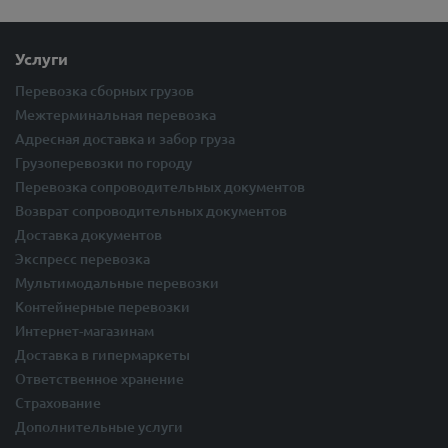
Услуги
Перевозка сборных грузов
Межтерминальная перевозка
Адресная доставка и забор груза
Грузоперевозки по городу
Перевозка сопроводительных документов
Возврат сопроводительных документов
Доставка документов
Экспресс перевозка
Мультимодальные перевозки
Контейнерные перевозки
Интернет-магазинам
Доставка в гипермаркеты
Ответственное хранение
Страхование
Дополнительные услуги