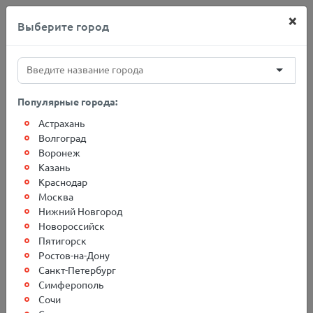
×
Выберите город
+7(812)767-20-27
Популярные города:
Астрахань
Главная
О компании
Новости
Волгоград
Воронеж
Казань
Возможны задержки в
Краснодар
Москва
пути следования
Нижний Новгород
Новороссийск
Пятигорск
Ростов-на-Дону
Уважаемые клиенты, настоящим доводим до вашего
Санкт-Петербург
сведения о крайне неблагоприятной дорожно-
Симферополь
транспортной обстановке, на трассе М4 "ДОН". Из-за
Сочи
снегопадов, метелей и гололеда срок доставки грузов