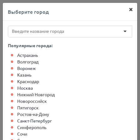
×
Выберите город
+7(812)767-20-27
Популярные города:
Астрахань
Главная
О компании
Новости
Волгоград
Воронеж
Казань
Изменения в графике
Краснодар
Москва
выхода авто транспорта из
Нижний Новгород
г. Белгород 2020-03-31
Новороссийск
Пятигорск
Ростов-на-Дону
Санкт-Петербург
Обращаем ваше внимание на то, что отправки из города
Симферополь
Белгород
,
Сочи
в связи с объявленным карантином, временно