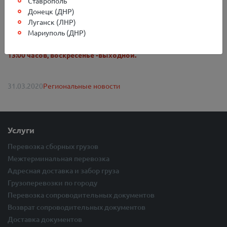
Ставрополь
осуществляются только во вторник и пятницу.
Донецк (ДНР)
Получить и сдать груз вы можете в любой день с понедельника
Луганск (ЛНР)
по субботу.
Мариуполь (ДНР)
Напоминаем, что терминал в Белгороде работает
с
понедельника по пятницу с 09:00 до 18:00
;
суббота с 10:00 до
13:00 часов, воскресенье -выходной.
31.03.2020
Региональные новости
Услуги
Перевозка сборных грузов
Межтерминальная перевозка
Адресная доставка и забор груза
Грузоперевозки по городу
Перевозка сопроводительных документов
Возврат сопроводительных документов
Доставка документов