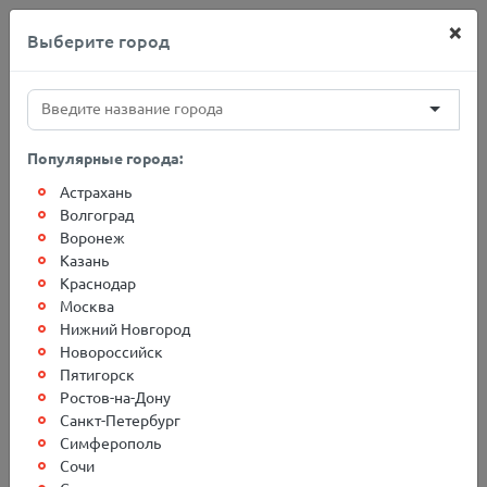
×
Выберите город
+7(812)767-20-27
Популярные города:
Астрахань
Главная
О компании
Новости
Волгоград
Воронеж
Казань
График работы в День
Краснодар
Москва
России в г. Санкт-
Нижний Новгород
Петербург
Новороссийск
Пятигорск
Ростов-на-Дону
Санкт-Петербург
Симферополь
"Балтийская Служба Доставки"
поздравляет
Сочи
Друзей, Коллег, Клиентов с
Д
нем России
и