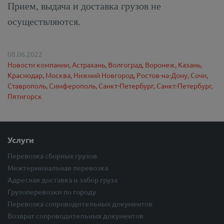
Прием, выдача и доставка грузов не
осуществляются.
08.06.2022
Новости компании,
Астрахань,
Волгоград,
Воронеж,
Казань,
Краснодар,
Москва,
Нижний Новгород,
Ростов-на-Дону,
Сочи,
Ставрополь,
Симферополь,
Санкт-Петербург,
Санкт-Петербург,
Пятигорск
Услуги
Перевозка сборных грузов
Межтерминальная перевозка
Адресная доставка и забор груза
Грузоперевозки по городу
Перевозка сопроводительных документов
Возврат сопроводительных документов