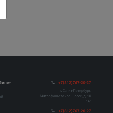
бинет
+7(812)767-20-27
г. Санкт-Петербург,
Митрофаньевское шоссе, д. 10
ий
"A"
+7(812)767-20-27