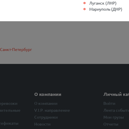
Луганск (ЛНР)
Мариуполь (ДНР)
Санкт-Петербург
О компании
Личный ка
перевозки
О компании
Войти
нительные
V.I.P. направление
Лента событ
Сотрудники
Мои грузы
тификаты
Новости
Отчеты