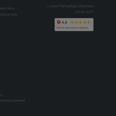
г. Санкт-Петербург, Верхняя
ких лиц
улица, д.12
еских лиц
ти
альных данных