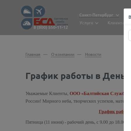
Санкт-Петербург
Услуги
Клиентам
Главная
О компании
Новости
График работы в День Р
Уважаемые Клиенты,
ООО «Балтийская Служба Д
России! Мирного неба, творческих успехов, матери
График работы
Пятница (11 июня) - рабочий день, с 9.00 до 18.00