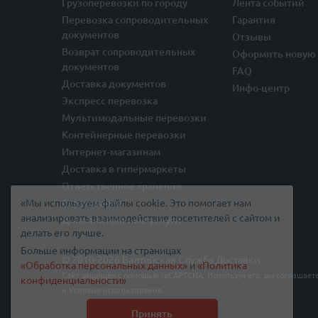
Грузоперевозки по городу
Лента событий
Перевозка сопроводительных
Гарантия
документов
Отзывы
Возврат сопроводительных
Оформить новую 
документов
FAQ
Доставка документов
Инфо-центр
Экспресс перевозка
Мультимодальные перевозки
Контейнерные перевозки
Интернет-магазинам
Доставка в гипермаркеты
Ответственное хранение
Страхование
«Мы используем файлы cookie. Это помогает нам
анализировать взаимодействие посетителей с сайтом и
Дополнительные услуги
делать его лучше.
Больше информации на страницах
© 2010-2026 Балтийская Служба Доставки
«Обработка персональных данных»
и
«Политика
Сайт защищен с помощью reCAPTCHA. Используя его, вы соглашает
конфиденциальности»
и
Условия использования
.
Принять