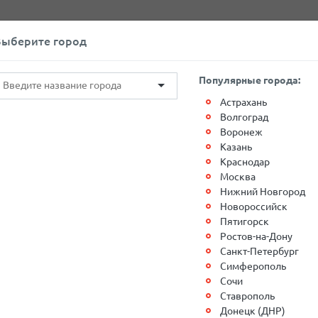
+7(812)767-20-27
Обратный звонок
Выберите город
О компании
Контакты
Популярные города:
Астрахань
Волгоград
Воронеж
Казань
Краснодар
Москва
оссии 2021-06-07
Нижний Новгород
Новороссийск
Пятигорск
оставки»
, в г. Санкт-Петербург, поздравляет с Днем
Ростов-на-Дону
ального и душевного благополучия!
Санкт-Петербург
Симферополь
 на праздничные дни:
Сочи
Ставрополь
Донецк (ДНР)