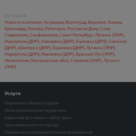
29.11.2024
Новости компании,
Астрахань,
Волгоград,
Воронеж,
Казань,
Краснодар,
Москва,
Пятигорск,
Ростов-на-Дону,
Сочи,
Ставрополь,
Симферополь,
Санкт-Петербург,
Луганск (ЛНР),
Мариуполь (ДНР),
Макеевка (ДНР),
Горловка (ДРН),
Снежное
(ДНР),
Шахтерск (ДНР),
Енакиево (ДНР),
Луганск (ЛНР),
Мариуполь (ДНР),
Макеевка (ДНР),
Красный Луч (ЛНР),
Мелитополь (Запорожская обл.),
Стаханов (ЛНР),
Луганск
(ЛНР)
Услуги
Перевозка сборных грузов
Межтерминальная перевозка
Адресная доставка и забор груза
Грузоперевозки по городу
Перевозка сопроводительных документов