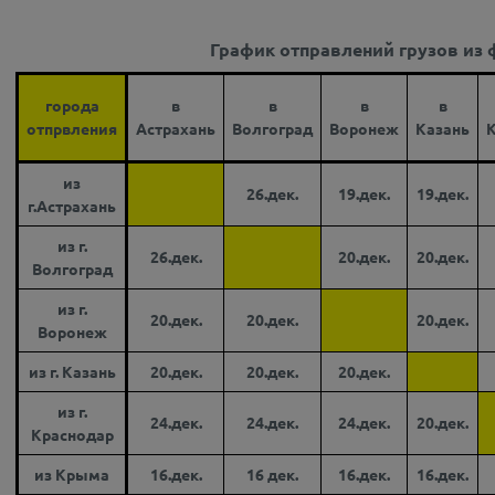
График отправлений грузов из 
города
в
в
в
в
отпрвления
Астрахань
Волгоград
Воронеж
Казань
из
26.дек.
19.дек.
19.дек.
г.Астрахань
из г.
26.дек.
20.дек.
20.дек.
Волгоград
из г.
20.дек.
20.дек.
20.дек.
Воронеж
из г. Казань
20.дек.
20.дек.
20.дек.
из г.
24.дек.
24.дек.
24.дек.
20.дек.
Краснодар
из Крыма
16.дек.
16 дек.
16.дек.
16.дек.