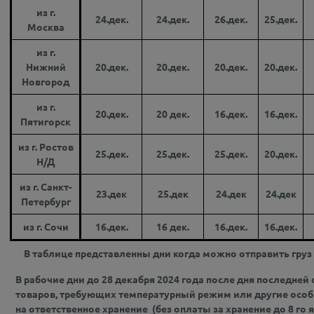
из г.
24.дек.
24.дек.
26.дек.
25.дек.
Москва
из г.
Нижний
20.дек.
20.дек.
20.дек.
20.дек.
Новгород
из г.
20.дек.
20 дек.
16.дек.
16.дек.
Пятигорск
из г. Ростов
25.дек.
25.дек.
25.дек.
20.дек.
Н/Д
из г. Санкт-
23.дек
25.дек
24.дек
24.дек
Петербург
из г. Сочи
16.дек.
16 дек.
16.дек.
16.дек.
В таблице представленны дни когда можно отправить груз 
В рабочие дни до 28 декабря 2024 года после дня последней
товаров, требующих температурный режим или другие особы
на ответственное хранение (без оплаты за хранение до 8 го 