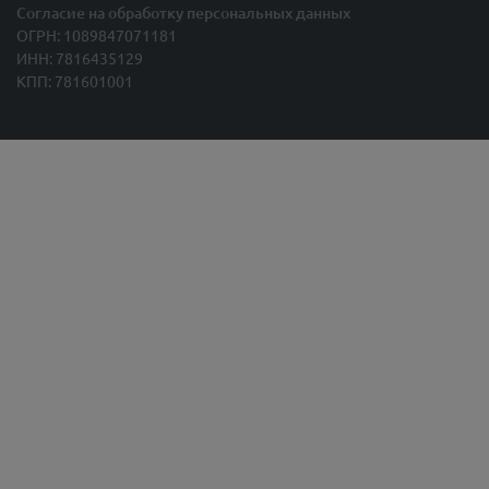
Согласие на обработку персональных данных
ОГРН: 1089847071181
ИНН: 7816435129
КПП: 781601001