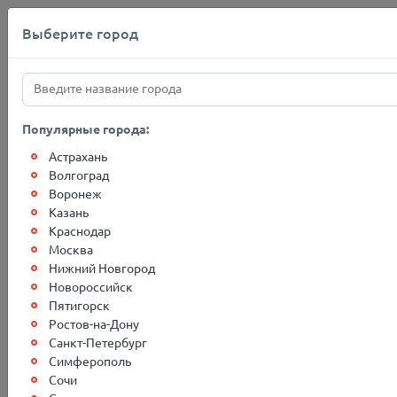
Выберите город
+7(812)767-20-27
Популярные города:
Астрахань
Главная
О компании
Новости
Волгоград
Воронеж
Казань
График отправки грузов в
Краснодар
Москва
период новогодних
Нижний Новгород
праздников 2024 г.
Новороссийск
Пятигорск
Ростов-на-Дону
Санкт-Петербург
Симферополь
Сочи