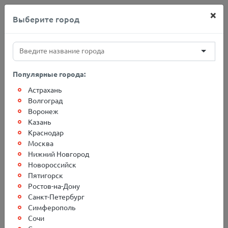
×
Выберите город
+7(812)767-20-27
Популярные города:
Астрахань
Главная
Адреса терминалов
Тверь
Волгоград
Воронеж
Казань
Грузоперевозки в г. Тверь
Краснодар
Москва
Нижний Новгород
Новороссийск
Пятигорск
Ростов-на-Дону
Санкт-Петербург
Симферополь
Сочи