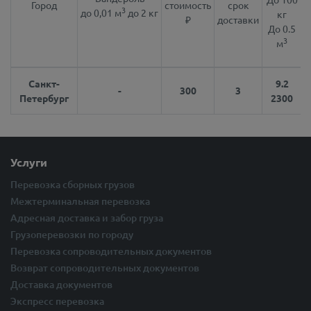
Город
стоимость
срок
3
до 0,01 м
до 2 кг
кг
₽
доставки
До 0.5
3
м
Санкт-
9.2
-
300
3
Петербург
2300
Услуги
Перевозка сборных грузов
Межтерминальная перевозка
Адресная доставка и забор груза
Грузоперевозки по городу
Перевозка сопроводительных документов
Возврат сопроводительных документов
Доставка документов
Экспресс перевозка