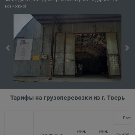
возможно!
Previous
Nex
Тарифы на грузоперевозки из г.
Тверь
Расче
мин.
мин.
Бандероль
До 100
Д