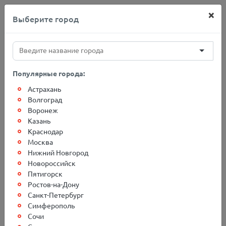
×
Выберите город
+7(812)767-20-27
Популярные города:
Астрахань
Главная
Адреса терминалов
Туапсе
Волгоград
Воронеж
Казань
Грузоперевозки в г. Туапсе
Краснодар
Москва
Нижний Новгород
Новороссийск
Пятигорск
Ростов-на-Дону
Санкт-Петербург
Симферополь
Сочи