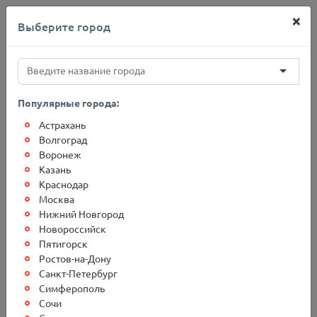
×
Выберите город
+7(812)767-20-27
Популярные города:
Астрахань
Главная
Адреса терминалов
Прохладный
Волгоград
Воронеж
Казань
Грузоперевозки в г.
Краснодар
Москва
Прохладный
Нижний Новгород
Новороссийск
Пятигорск
Ростов-на-Дону
Санкт-Петербург
Симферополь
Сочи