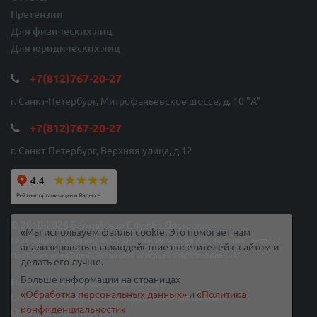
Претензии
Для физических лиц
Для юридических лиц
+7(812)767-20-27
г. Санкт-Петербург, Митрофаньевское шоссе, д. 10 "A"
+7(812)767-20-27
г. Санкт-Петербург, Верхняя улица, д.12
© 2010-2026 Балтийская Служба Доставки
«Мы используем файлы cookie. Это помогает нам
Сайт защищен с помощью reCAPTCHA. Используя его, вы соглашаетесь с
анализировать взаимодействие посетителей с сайтом и
Политика конфиденциальности
и
Условия использования
.
делать его лучше.
Больше информации на страницах
Политика конфиденциальности
«Обработка персональных данных»
и
«Политика
Согласие на обработку персональных данных
конфиденциальности»
ОГРН: 1089847071181