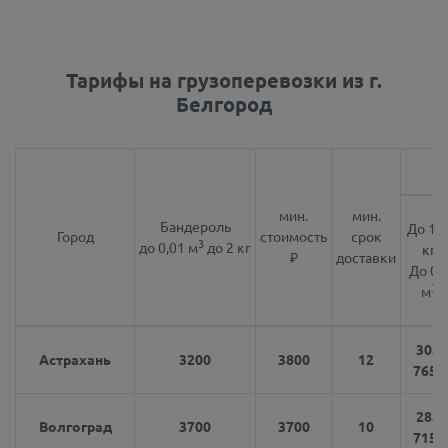
Тарифы на грузоперевозки из г.
Белгород
Р
мин.
мин.
Бандероль
До 10
Город
стоимость
срок
3
до 0,01 м
до 2 кг
кг
₽
доставки
До 0.
3
м
30.6
Астрахань
3200
3800
12
7650
28.6
Волгоград
3700
3700
10
7150