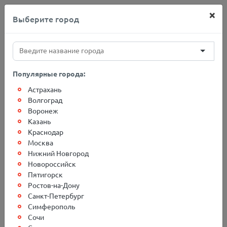
×
Выберите город
+7(812)767-20-27
Популярные города:
Астрахань
Главная
Адреса терминалов
Белгород
Волгоград
Воронеж
Казань
Грузоперевозки в г.
Краснодар
Москва
Белгород
Нижний Новгород
Новороссийск
Пятигорск
Ростов-на-Дону
Санкт-Петербург
Симферополь
Сочи