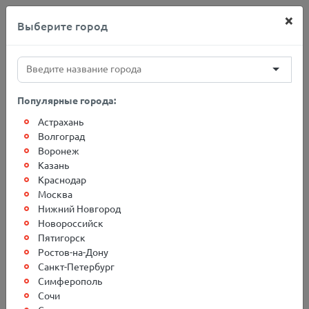
×
Выберите город
+7(812)767-20-27
Популярные города:
Астрахань
Главная
Адреса терминалов
Армянск
Волгоград
Воронеж
Казань
Грузоперевозки в г.
Краснодар
Москва
Армянск
Нижний Новгород
Новороссийск
Пятигорск
Ростов-на-Дону
Санкт-Петербург
Симферополь
Сочи