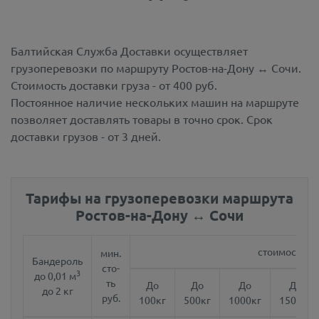
Балтийская Служба Доставки осуществляет
грузоперевозки по маршруту Ростов-на-Дону ↔ Сочи.
Стоимость доставки груза - от 400 руб.
Постоянное наличие нескольких машин на маршруте
позволяет доставлять товары в точно срок. Срок
доставки грузов - от 3 дней.
Тарифы на грузоперевозки маршрута
Ростов-на-Дону ↔ Сочи
стоимость за 
мин.
Бандероль
сто-
3
до 0,01 м
ть
До
До
До
До
до 2 кг
руб.
100кг
500кг
1000кг
1500кг