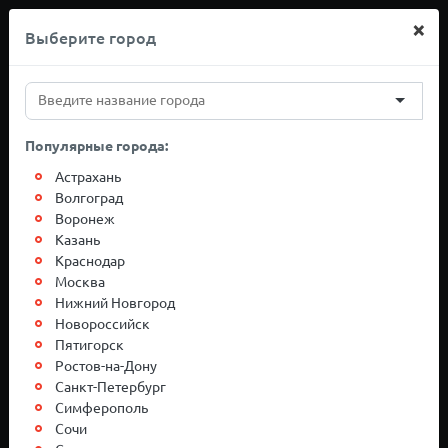
×
Выберите город
+7(812)767-20-27
Популярные города:
Грузоперевозки
Астрахань
Волгоград
Воронеж
Ростов-на-Дону-
Казань
Краснодар
Сочи
Москва
Нижний Новгород
Новороссийск
Пятигорск
Ростов-на-Дону
Санкт-Петербург
Симферополь
Сочи