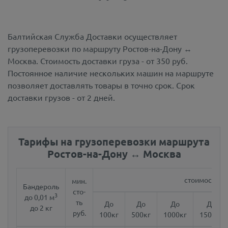
Балтийская Служба Доставки осуществляет
грузоперевозки по маршруту Ростов-на-Дону ↔
Москва.
Стоимость доставки груза - от 350 руб.
Постоянное наличие нескольких машин на маршруте
позволяет доставлять товары в точно срок. Срок
доставки грузов - от 2 дней.
Тарифы на грузоперевозки маршрута
Ростов-на-Дону ↔ Москва
стоимость за 
мин.
Бандероль
сто-
3
до 0,01 м
ть
До
До
До
До
до 2 кг
руб.
100кг
500кг
1000кг
1500кг