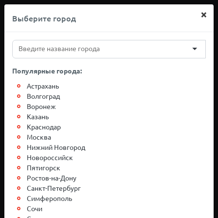
×
Выберите город
+7(812)767-20-27
Популярные города:
Грузоперевозки
Астрахань
Волгоград
Воронеж
Ростов-на-Дону-
Казань
Краснодар
Москва
Москва
Нижний Новгород
Новороссийск
Пятигорск
Ростов-на-Дону
Санкт-Петербург
Симферополь
Сочи