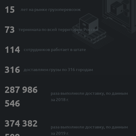
15
лет на рынке
грузоперевозок
73
терминала по
всей территории России
114
сотрудников
работает в штате
316
доставляем грузы
по 316 городам
287 986
раза выполнили
доставку, по данным
за 2018 г.
546
374 382
раза выполнили
доставку, по данным
за 2019 г.