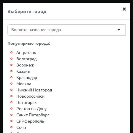
×
Выберите город
+7(812)767-20-27
Популярные города:
Грузоперевозки
Астрахань
Волгоград
Воронеж
Нижневартовск-
Казань
Краснодар
Москва
Москва
Нижний Новгород
Новороссийск
Пятигорск
Ростов-на-Дону
Санкт-Петербург
Симферополь
Сочи