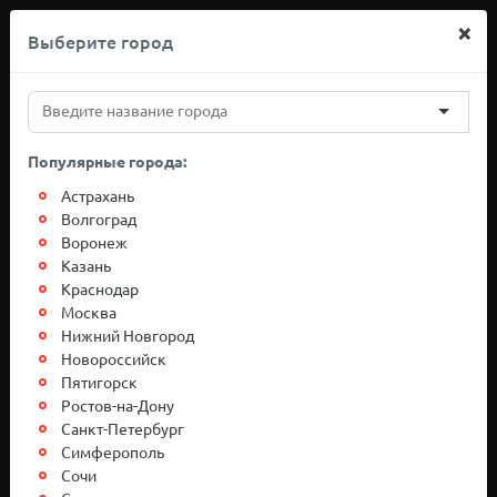
×
Выберите город
+7(812)767-20-27
Популярные города:
Грузоперевозки
Астрахань
Волгоград
Воронеж
Москва-Ростов-
Казань
Краснодар
на-Дону
Москва
Нижний Новгород
Новороссийск
Пятигорск
Ростов-на-Дону
Санкт-Петербург
Симферополь
Сочи