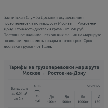
Балтийская Служба Доставки осуществляет
грузоперевозки по маршруту Москва ↔ Ростов-на-
Дону.
Стоимость доставки груза - от 350 руб.
Постоянное наличие нескольких машин на маршруте
позволяет доставлять товары в точно срок. Срок
доставки грузов - от 1 дня.
Тарифы на грузоперевозки маршрута
Москва ↔ Ростов-на-Дону
стоимость за 
мин.
Бандероль
сто-
3
до 0,01 м
ть
До
До
До
До
до 2 кг
руб.
100кг
500кг
1000кг
1500кг