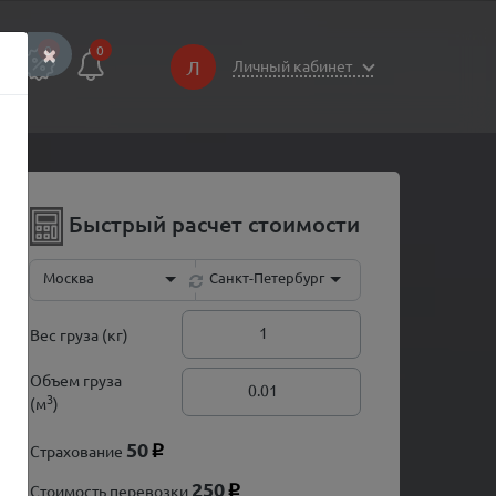
×
0
0
Л
Личный кабинет
Быстрый расчет стоимости
Москва
Санкт-Петербург
Вес груза (кг)
Объем груза
3
(м
)
50
Страхование
p
250
Стоимость перевозки
p