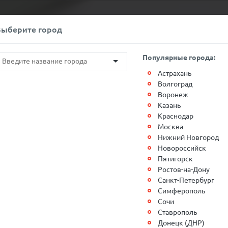
+7(812)767-20-27
Обратный звонок
Выберите город
О компании
Контакты
Популярные города:
Астрахань
Волгоград
Воронеж
Казань
Краснодар
ки Москва-
Москва
Нижний Новгород
Новороссийск
Пятигорск
Ростов-на-Дону
Санкт-Петербург
Симферополь
Сочи
Ставрополь
Донецк (ДНР)