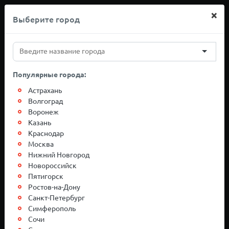
×
Выберите город
+7(812)767-20-27
Популярные города:
Грузоперевозки
Астрахань
Волгоград
Воронеж
Москва-Иваново
Казань
Краснодар
Москва
Нижний Новгород
Новороссийск
Пятигорск
Ростов-на-Дону
Санкт-Петербург
Симферополь
Сочи