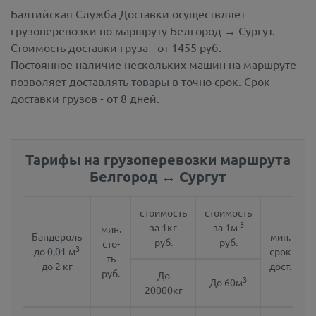
Балтийская Служба Доставки осуществляет
грузоперевозки по маршруту Белгород → Сургут.
Стоимость доставки груза - от 1455 руб.
Постоянное наличие нескольких машин на маршруте
позволяет доставлять товары в точно срок. Срок
доставки грузов - от 8 дней.
Тарифы на грузоперевозки маршрута
Белгород ↔ Сургут
стоимость
стоимость
3
за 1кг
за 1м
мин.
Бандероль
мин.
руб.
руб.
сто-
3
до 0,01 м
срок
ть
до 2 кг
дост.
руб.
До
3
До 60м
20000кг