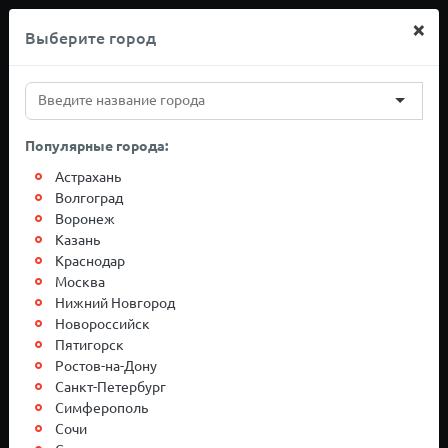
×
Выберите город
+7(812)767-20-27
Популярные города:
Грузоперевозки
Астрахань
Волгоград
Воронеж
Белгород-Сургут
Казань
Краснодар
Москва
Нижний Новгород
Новороссийск
Пятигорск
Ростов-на-Дону
Санкт-Петербург
Симферополь
Сочи