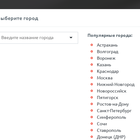
+7(812)767-20-27
Обратный звонок
Выберите город
О компании
Контакты
Популярные города:
Астрахань
Волгоград
Воронеж
Казань
Краснодар
ки СОЧИ
Москва
Нижний Новгород
Новороссийск
Пятигорск
Ростов-на-Дону
Санкт-Петербург
Симферополь
Сочи
Ставрополь
Донецк (ДНР)