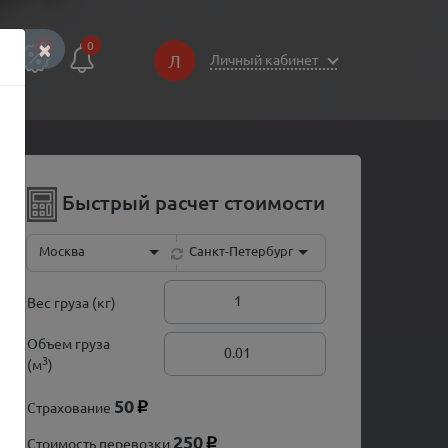
×
0
0
Л
Личный кабинет
Быстрый расчет стоимости
Москва
Санкт-Петербург
Вес груза (кг)
Объем груза
3
(м
)
50
Страхование
p
250
Стоимость перевозки
p