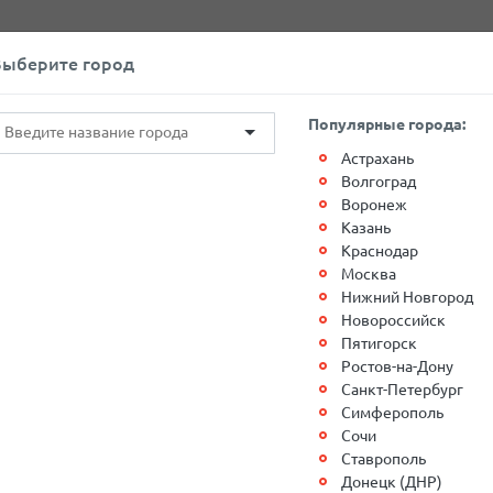
+7(812)767-20-27
Обратный звонок
Выберите город
О компании
Контакты
Популярные города:
Астрахань
Волгоград
Воронеж
Казань
Краснодар
Москва
 груза в Москве 2021
Нижний Новгород
Новороссийск
Пятигорск
подвозить груз самостоятельно на наш
Ростов-на-Дону
ве
со
СКИДКОЙ 20-50%
*
.
Скидка
Санкт-Петербург
авлению г. Москва - г. Казань и г. Москва-г.
Симферополь
Сочи
льное предложение, необходимо заранее (за
Ставрополь
елефону +7 (495) 223-16-91 доб. 13, сообщив №
Донецк (ДНР)