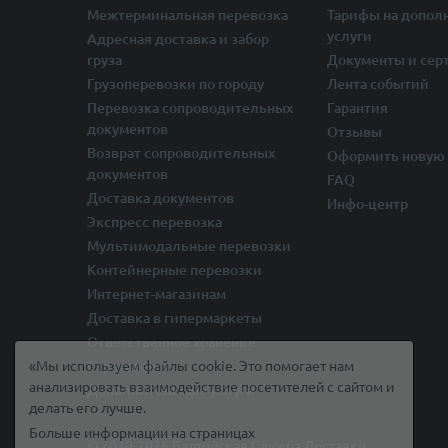
Межтерминальная перевозка
Тарифы на допол
услуги
Адресная доставка и забор
груза
Документы и сер
Грузоперевозки по городу
Лента событий
Перевозка сопроводительных
Гарантия
документов
Отзывы
Возврат сопроводительных
Оформить новую 
документов
FAQ
Доставка документов
Инфо-центр
Экспресс перевозка
Мультимодальные перевозки
Контейнерные перевозки
Интернет-магазинам
Доставка в гипермаркеты
Ответственное хранение
«Мы используем файлы cookie. Это помогает нам
Страхование
анализировать взаимодействие посетителей с сайтом и
Дополнительные услуги
делать его лучше.
Больше информации на страницах
© 2010-2026 Балтийская Служба Доставки