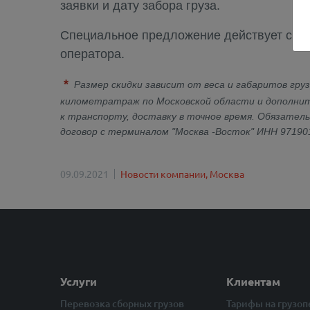
заявки и дату забора груза.
Специальное предложение действует с 09 с
оператора.
*
Размер скидки зависит от веса и габаритов гру
километратраж по Московской области и дополните
к транспорту, доставку в точное время. Обязатель
договор с терминалом "Москва -Восток" ИНН 971901
09.09.2021
Новости компании,
Москва
Услуги
Клиентам
Перевозка сборных грузов
Тарифы на грузо