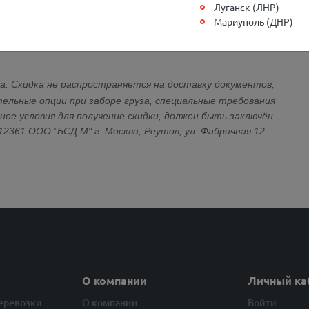
Луганск (ЛНР)
Мариуполь (ДНР)
ентября 2021 г., дату окончания, уточняйте у
за. Скидка не распространяется на доставку документов,
льные опции при заборе груза, специальные требования
ное условия для получение скидки, должен быть заключён
2361 ООО "БСД М" г. Москва, Реутов, ул. Фабричная 12.
О компании
Личный ка
перевозки
О компании
Войти