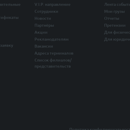
нительные
V.I.P. направление
Лента событ
Сотрудники
Мои грузы
тификаты
Новости
Отчеты
Партнёры
Претензии
Акции
Для физичес
Рекламодателям
Для юридич
заявку
Вакансии
Адреса терминалов
Список филиалов/
представительств
Политика конфиденциальнос