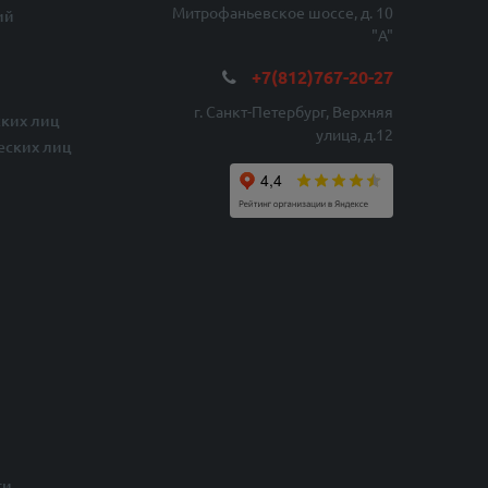
Митрофаньевское шоссе, д. 10
ий
"A"
+7(812)767-20-27
г. Санкт-Петербург, Верхняя
ких лиц
улица, д.12
еских лиц
ти