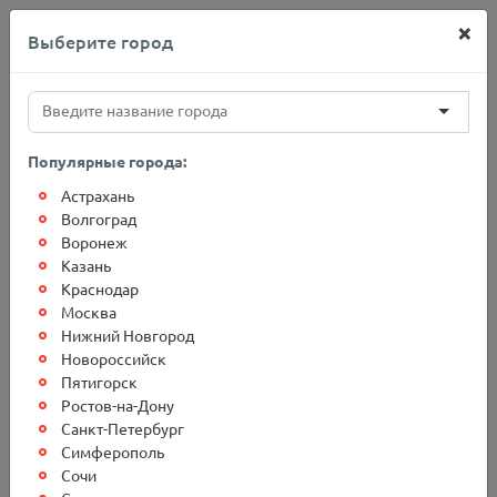
×
Выберите город
+7(812)767-20-27
Популярные города:
Астрахань
Главная
О компании
Новости
Волгоград
Воронеж
Казань
Отсутствие телефонной
Краснодар
Москва
связи в г. Санкт-Петербург
Нижний Новгород
Новороссийск
Пятигорск
Уважаемые Клиенты, ООО «БСД» уведомляет
Ростов-на-Дону
Вас об отсутствии телефонной связи в г. Санкт-
Санкт-Петербург
Симферополь
Петербург 20.12.2021 г. Поломка телефонной сети
Сочи
произошла на стороне поставщика услуг телефонной