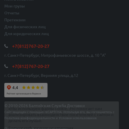
Мои грузы
Отчеты
Претензии
Для физических лиц
Для юридических лиц
+7(812)767-20-27
г. Санкт-Петербург, Митрофаньевское шоссе, д. 10 "A"
+7(812)767-20-27
г. Санкт-Петербург, Верхняя улица, д.12
© 2010-2026 Балтийская Служба Доставки
«Мы используем файлы cookie. Это помогает нам
Сайт защищен с помощью reCAPTCHA. Используя его, вы соглашаетесь с
анализировать взаимодействие посетителей с сайтом и
Политика конфиденциальности
и
Условия использования
.
делать его лучше.
Больше информации на страницах
Политика конфиденциальности