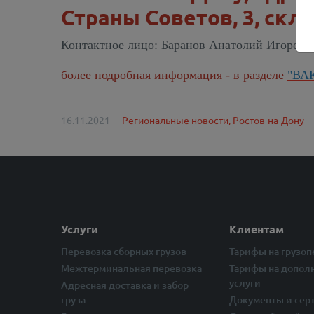
Страны Советов, 3, скл. 
Контактное лицо: Баранов Анатолий Игоревич.
более подробная информация - в разделе
"ВА
16.11.2021
Региональные новости,
Ростов-на-Дону
Услуги
Клиентам
Перевозка сборных грузов
Тарифы на грузо
Межтерминальная перевозка
Тарифы на допол
услуги
Адресная доставка и забор
груза
Документы и сер