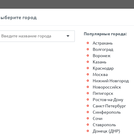
+7(812)767-20-27
Обратный звонок
Выберите город
О компании
Контакты
Популярные города:
Астрахань
Волгоград
Воронеж
Казань
Краснодар
Москва
ых вакансий в г. Ростов-на-
Нижний Новгород
Новороссийск
Пятигорск
"
Ростов-на-Дону
Санкт-Петербург
оде:
Симферополь
Сочи
Ставрополь
 г. Ростов-на-Дону, ул.,
Донецк (ДНР)