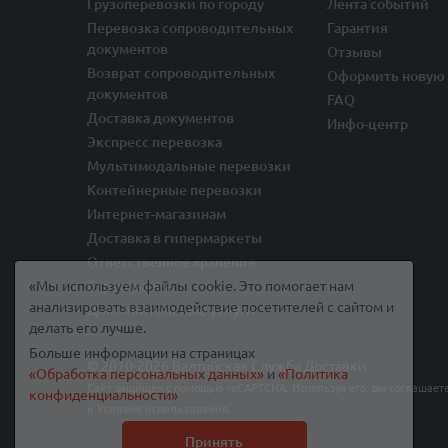
Грузоперевозки по городу
Лента событий
Перевозка сопроводительных
Гарантия
документов
Отзывы
Возврат сопроводительных
Оформить новую 
документов
FAQ
Доставка документов
Инфо-центр
Экспресс перевозка
Мультимодальные перевозки
Контейнерные перевозки
Интернет-магазинам
Доставка в гипермаркеты
Ответственное хранение
«Мы используем файлы cookie. Это помогает нам
Страхование
анализировать взаимодействие посетителей с сайтом и
Дополнительные услуги
делать его лучше.
Больше информации на страницах
© 2010-2026 Балтийская Служба Доставки
«Обработка персональных данных»
и
«Политика
Сайт защищен с помощью reCAPTCHA. Используя его, вы соглашает
конфиденциальности»
и
Условия использования
.
Принять