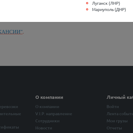
Луганск (ЛНР)
9
Мариуполь (ДНР)
 +7(863)303-30-40 , +7(918)555-84-77
КАНСИИ"
.
О компании
Личный ка
перевозки
О компании
Войти
нительные
V.I.P. направление
Лента событ
Сотрудники
Мои грузы
тификаты
Новости
Отчеты