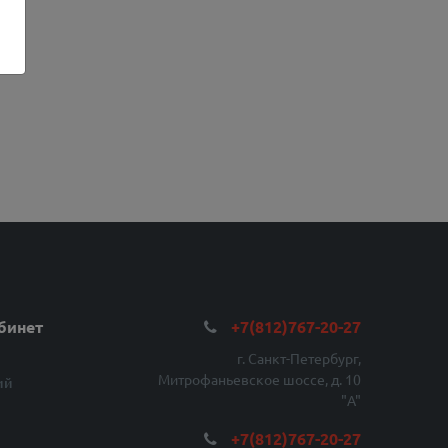
бинет
+7(812)767-20-27
г. Санкт-Петербург,
Митрофаньевское шоссе, д. 10
ий
"A"
+7(812)767-20-27