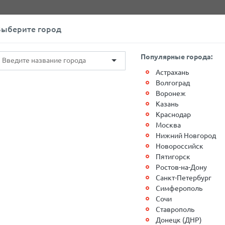
+7(812)767-20-27
Обратный звонок
Выберите город
О компании
Контакты
Популярные города:
Астрахань
Волгоград
Воронеж
Казань
Краснодар
Москва
ерминальных
Нижний Новгород
Новороссийск
Пятигорск
зменение работы в терминальных комплексах
ООО
Ростов-на-Дону
Санкт-Петербург
Симферополь
одных дней в период с 30.04.2020 года по 05.04.2020 года,
Сочи
 по адресу: г. Санкт-Петербург, Митрофаньевское шоссе, дом
Ставрополь
рг,ул. Верхняя дом 12, закрыт.
Донецк (ДНР)