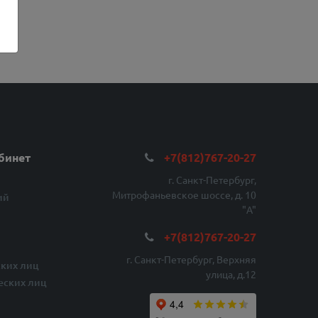
бинет
+7(812)767-20-27
г. Санкт-Петербург,
Митрофаньевское шоссе, д. 10
ий
"A"
+7(812)767-20-27
г. Санкт-Петербург, Верхняя
ких лиц
улица, д.12
еских лиц