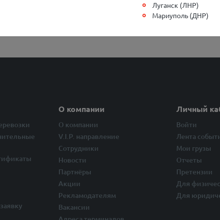
Луганск (ЛНР)
неудобства.
Мариуполь (ДНР)
О компании
Личный ка
перевозки
О компании
Войти
нительные
V.I.P. направление
Лента событ
Сотрудники
Мои грузы
тификаты
Новости
Отчеты
Партнёры
Претензии
Акции
Для физичес
Рекламодателям
Для юридич
заявку
Вакансии
Адреса терминалов