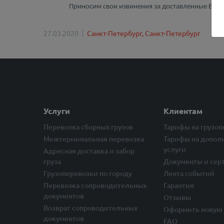
Приносим свои извинения за доставленные Вам 
27.03.2020
Санкт-Петербург,
Санкт-Петербург
Услуги
Клиентам
Перевозка сборных грузов
Тарифы на грузо
Межтерминальная перевозка
Тарифы на допол
услуги
Адресная доставка и забор
груза
Документы и сер
Грузоперевозки по городу
Лента событий
Перевозка сопроводительных
Гарантия
документов
Отзывы
Возврат сопроводительных
Оформить новую 
документов
FAQ