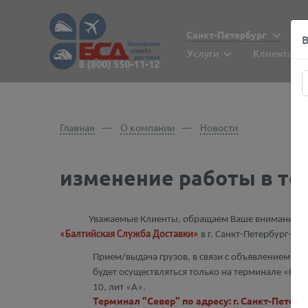
Санкт-Петербург
Услуги
Клиентам
Главная
О компании
Новости
изменение работы в т
Уважаемые Клиенты, обращаем Ваше внимание на и
«Балтийская Служба Доставки»
в г. Санкт-Петербург-
Прием/выдача грузов, в связи с объявлением вых
будет осуществляться только на терминале «ЮГ»,
10, лит «А».
Терминал "Север" по адресу: г. Санкт-Петербу