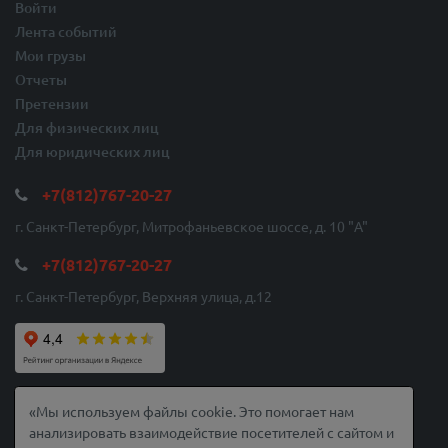
Войти
Лента событий
Мои грузы
Отчеты
Претензии
Для физических лиц
Для юридических лиц
+7(812)767-20-27
г. Санкт-Петербург, Митрофаньевское шоссе, д. 10 "A"
+7(812)767-20-27
г. Санкт-Петербург, Верхняя улица, д.12
© 2010-2026 Балтийская Служба Доставки
«Мы используем файлы cookie. Это помогает нам
Сайт защищен с помощью reCAPTCHA. Используя его, вы соглашаетесь с
анализировать взаимодействие посетителей с сайтом и
Политика конфиденциальности
и
Условия использования
.