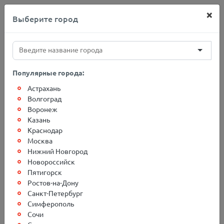
×
Выберите город
+7(812)767-20-27
Популярные города:
Астрахань
Главная
О компании
Новости
Волгоград
Воронеж
Казань
Акция! Скидка 5% на меж
Краснодар
Москва
терминальную перевозку
Нижний Новгород
грузов. Между
Новороссийск
Пятигорск
терминалами компании
Ростов-на-Дону
Санкт-Петербург
Симферополь
Сочи